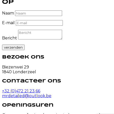
op
Naam
E-mail
Bericht
verzenden
Bezoek ons
Biezenwei 29
1840 Londerzeel
Contacteer ons
+32 (0)472 21 23 66
mrdetailed@outlook.be
Openingsuren